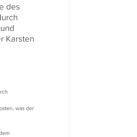
e des 
urch 
und 
r Karsten 
rch 
osten, was der 
 dem 