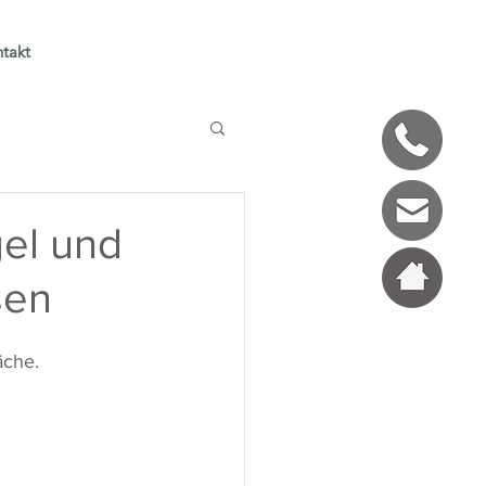
takt
gel und
sen
äche.