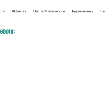
Uns
Aktuelles
Online Mieterservice
Impressionen
Kon
ebote:
Objekt-ID: 01-26
Helle 2 ZKB in der Innenstadt
Verfügbar ab: 01.08.2026
54,26 m²
2. OG ohne Aufzug
Bew