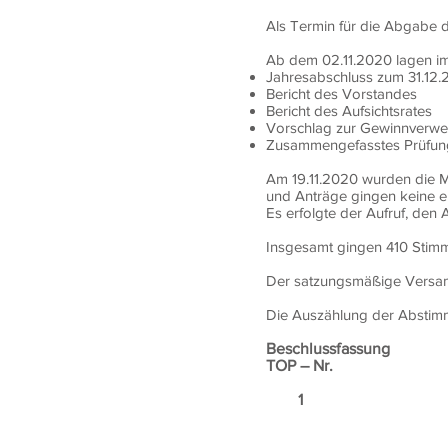
Als Termin für die Abgabe d
Ab dem 02.11.2020 lagen i
Jahresabschluss zum 31.12.
Bericht des Vorstandes
Bericht des Aufsichtsrates
Vorschlag zur Gewinnverw
Zusammengefasstes Prüfun
Am 19.11.2020 wurden die M
und Anträge gingen keine ei
Es erfolgte der Aufruf, de
Insgesamt gingen 410 Stim
Der satzungsmäßige Versamm
Die Auszählung der Abstim
Beschluss
TOP – Nr.
1
Der Vorstand und A