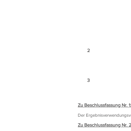
Bilanzgewinn 2019
1. Ausschüttung 
2. Vortrag 
Der Auszahlungste
Die Mitglieder st
2 Entlastung des
Die Mitglieder er
Geschäftsj
3 Entlastung des
Die Mitglieder ert
Geschäftsj
Zu Beschlussfassung Nr. 1
Der Ergebnisverwendungsvor
Zu Beschlussfassung Nr. 2